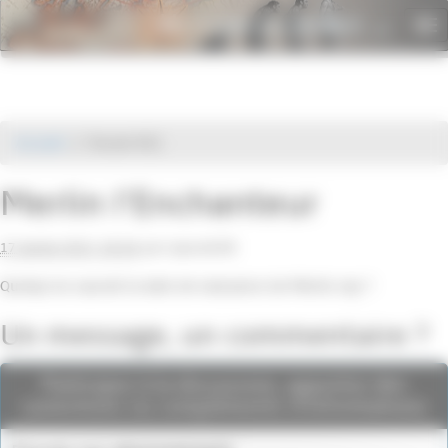
Panneau de gestion des cookies
Histoire du monde
To
.net
nav
Accueil
Forum 951
Merlin l’Enchanteur
17 janvier 2013, 18:18
,
par
Lepoulet38
Quelqu’un saurait la date de naissance de Merlin svp ?
Un message, un commentaire ?
Participez à la discussion, apportez des
corrections ou compléments d'informations