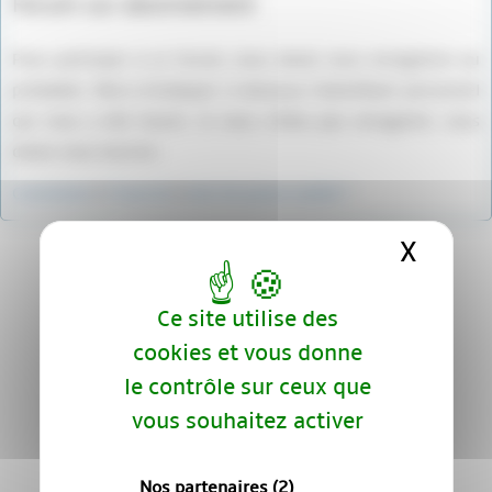
Forum sur abonnement
Pour participer à ce forum, vous devez vous enregistrer au
préalable. Merci d’indiquer ci-dessous l’identifiant personnel
qui vous a été fourni. Si vous n’êtes pas enregistré, vous
devez vous inscrire.
Connexion
|
S’inscrire
|
mot de passe oublié ?
X
Masqu
Ce site utilise des
cookies et vous donne
le contrôle sur ceux que
vous souhaitez activer
Nos partenaires
(2)