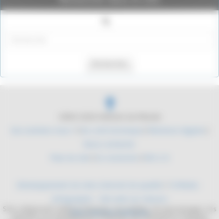
Rechercher
2004-2026 Histoire du Monde
Qui sommes nous ?
|
Du coté technique
|
Mentions légales
|
Nous contacter
Plan du site
|
Se connecter
|
RSS 2.0
Développement de sites internet de qualité
/
YLMedia -
Infographie - Site web sur mesure
Site collaboratif, dédié à l'histoire. Les mythes, les personnages, les
Sites internet médicaux
batailles, les équipements militaires. De l'antiquité à l'époque