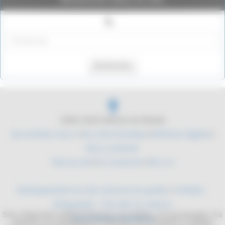
Rechercher
2004-2026 Histoire du Monde
Qui sommes nous ?
|
Du coté technique
|
Mentions légales
|
Nous contacter
Plan du site
|
Se connecter
|
RSS 2.0
Développement de sites internet de qualité
/
YLMedia -
Infographie - Site web sur mesure
Site collaboratif, dédié à l'histoire. Les mythes, les personnages, les
Sites internet médicaux
batailles, les équipements militaires. De l'antiquité à l'époque