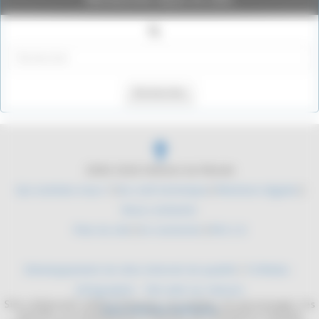
Rechercher
2004-2026 Histoire du Monde
Qui sommes nous ?
|
Du coté technique
|
Mentions légales
|
Nous contacter
Plan du site
|
Se connecter
|
RSS 2.0
Développement de sites internet de qualité
/
YLMedia -
Infographie - Site web sur mesure
Site collaboratif, dédié à l'histoire. Les mythes, les personnages, les
Sites internet médicaux
batailles, les équipements militaires. De l'antiquité à l'époque