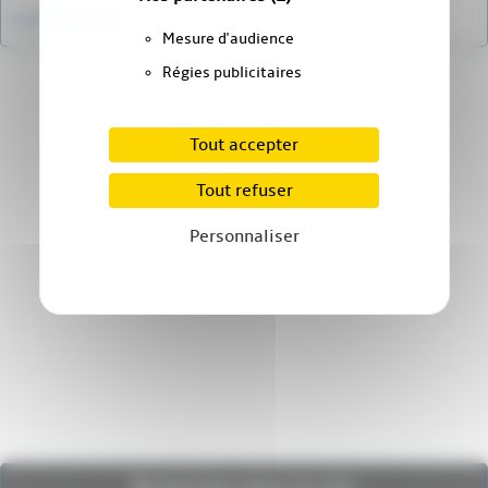
Connexion
|
S’inscrire
|
mot de passe oublié ?
Mesure d'audience
Régies publicitaires
Tout accepter
Tout refuser
Personnaliser
Recherche dans le site