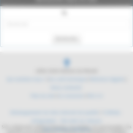
Rechercher
2004-2026 Histoire du Monde
Qui sommes nous ?
|
Du coté technique
|
Mentions légales
|
Nous contacter
Plan du site
|
Se connecter
|
RSS 2.0
Développement de sites internet de qualité
/
YLMedia -
Infographie - Site web sur mesure
Site collaboratif, dédié à l'histoire. Les mythes, les personnages, les
Sites internet médicaux
batailles, les équipements militaires. De l'antiquité à l'époque