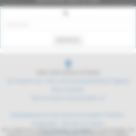
Rechercher
2004-2026 Histoire du Monde
Qui sommes nous ?
|
Du coté technique
|
Mentions légales
|
Nous contacter
Plan du site
|
Se connecter
|
RSS 2.0
Développement de sites internet de qualité
/
YLMedia -
Infographie - Site web sur mesure
Site collaboratif, dédié à l'histoire. Les mythes, les personnages, les
Sites internet médicaux
batailles, les équipements militaires. De l'antiquité à l'époque