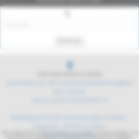
Rechercher
2004-2026 Histoire du Monde
Qui sommes nous ?
|
Du coté technique
|
Mentions légales
|
Nous contacter
Plan du site
|
Se connecter
|
RSS 2.0
Développement de sites internet de qualité
/
YLMedia -
Infographie - Site web sur mesure
Site collaboratif, dédié à l'histoire. Les mythes, les personnages, les
Sites internet médicaux
batailles, les équipements militaires. De l'antiquité à l'époque