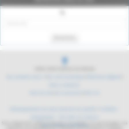
Rechercher
2004-2026 Histoire du Monde
Qui sommes nous ?
|
Du coté technique
|
Mentions légales
|
Nous contacter
Plan du site
|
Se connecter
|
RSS 2.0
Développement de sites internet de qualité
/
YLMedia -
Infographie - Site web sur mesure
Site collaboratif, dédié à l'histoire. Les mythes, les personnages, les
Sites internet médicaux
batailles, les équipements militaires. De l'antiquité à l'époque